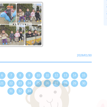
2026/01/30
6
7
8
9
10
11
12
13
14
15
21
22
23
24
25
26
27
28
29
30
31
32
33