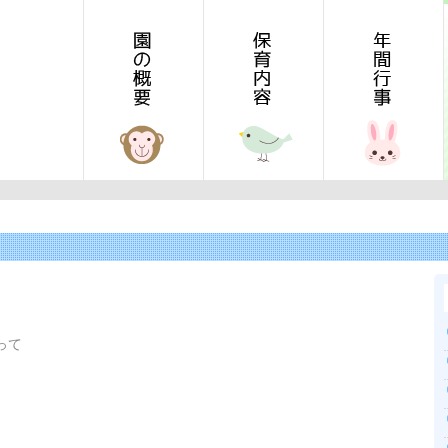
TOP
保育内容
年間行事
って