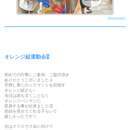
2024/10/21
オレンジ組運動会🎖️
初めての行事にご参加、ご協力頂き
ありがとうございました☺️
手押し車にのってマントを目指す
オレンジ組さん✨
当日は誰も泣くことなく
オレンジパンマンに
変身する事が出来ました👏
笑顔を見せてくれる子もいて
嬉しかったです♡
次はクリスマス会に向けて