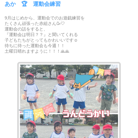
あか 🏆 運動会練習
9月はじめから、運動会でのお遊戯練習を
たくさん頑張った赤組さん🥳🤍
運動会の話をすると、
『運動会は明日？？』と聞いてくれる
子どもたちがとってもかわいいです☺️
待ちに待った運動会も今週！！
土曜日晴れますように！！！🙏🙏