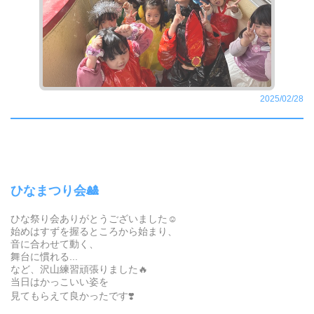
2025/02/28
ひなまつり会🎎
ひな祭り会ありがとうございました☺️
始めはすずを握るところから始まり、
音に合わせて動く、
舞台に慣れる...
など、沢山練習頑張りました🔥
当日はかっこいい姿を
見てもらえて良かったです❣️