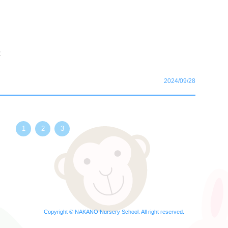
。
は
2024/09/28
1
2
3
Copyright © NAKANO Nursery School. All right reserved.