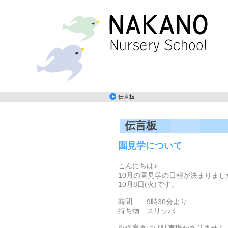
伝言板
伝言板
園見学について
こんにちは♪
10月の園見学の日程が決まりまし
10月8日(火)です。
時間 9時30分より
持ち物 スリッパ