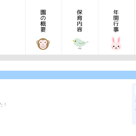
TOP
保育内容
年間行事
た！